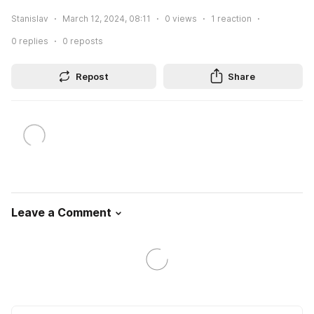
Stanislav
March 12, 2024, 08:11
0
views
1
reaction
0
replies
0
reposts
Repost
Share
Leave a Comment