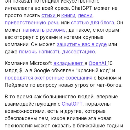
Он показал потенциал искусственного 
интеллекта во всей красе. ChatGPT может не 
просто писать 
стихи 
и 
книги
, 
песни,
приветственную речь
 или 
статью для блога
. Он 
может 
написать резюме
, да такое, с которым 
вас оторвут с руками и ногами крупные 
компании. Он может 
защитить вас в суде
 или 
даже 
помочь написать диссертацию
. 
Компания Microsoft 
вкладывает 
в 
OpenAI 
10 
млрд $, а в Google объявлен "красный код" и 
проводятся экстренные совещания
 с Брином и 
Пейджем по вопросу новых угроз от чат-ботов. 
В то время как большинство людей, впервые 
взаимодействующих с 
ChatGPT
, поражены 
возможностями, есть и другие, которые 
обеспокоены тем, какое влияние эта новая 
технология может оказать в ближайшие годы и 