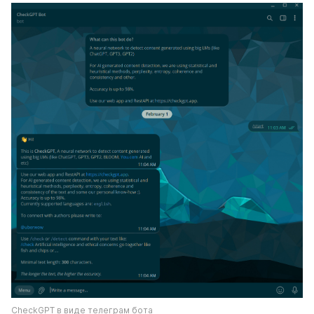
CheckGPT в виде телеграм бота