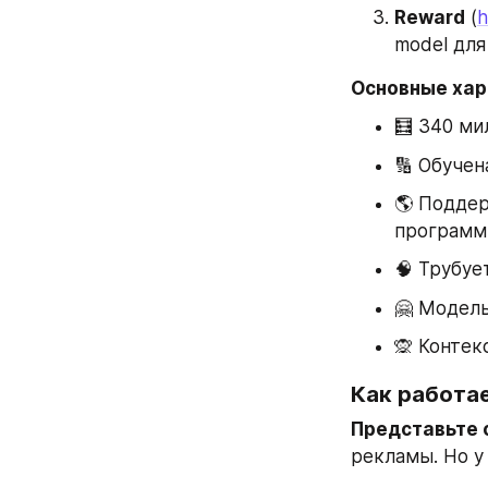
Reward
 (
h
model для
Основные хар
🧮 340 ми
🔢 Обучен
🌎 Поддер
программ
🧠 Трубует
🤗 Модель
🙊 Контек
Как работа
Представьте 
рекламы. Но у