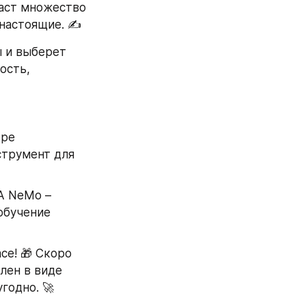
аст множество 
настоящие. ✍️
 и выберет 
сть, 
ре 
трумент для 
A NeMo – 
бучение 
e! 🎁 Скоро 
лен в виде 
годно. 🚀