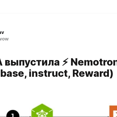
av
wow
 выпустила ⚡️ Nemotro
base, instruct, Reward)