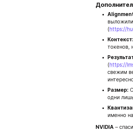
Дополнител
Alignment
выложили 
(
https://h
Контекст
токенов, 
Результа
(
https://l
свежим ве
интересно
Размер:
 
одни лишь
Квантиза
именно на
NVIDIA
 – спас