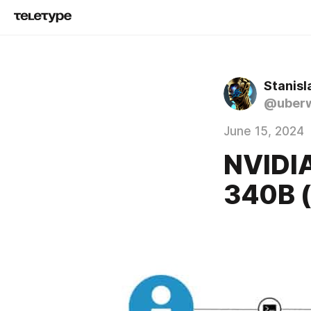
Stanisl
@uber
June 15, 2024
NVIDIA
340B (