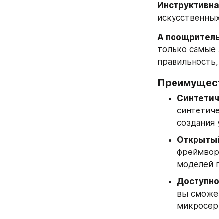
Инструктивна
искусственных
А поощритель
только самые л
правильность,
Преимущест
Синтетич
синтетиче
создания 
Открытый
фреймвор
моделей п
Доступно
вы сможете
микросерв