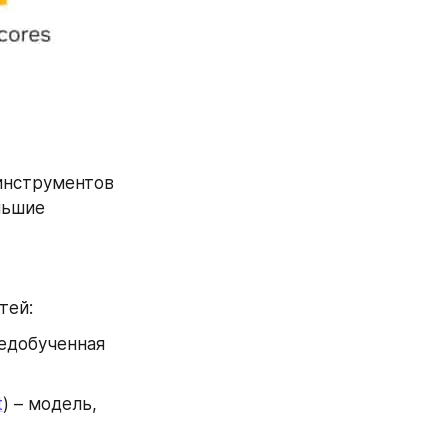
инструментов 
ьшие 
тей:
редобученная 
t
) – модель, 