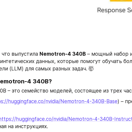
 что выпустила 
Nemotron-4 340B
 – мощный набор 
синтетических данных, которые помогут обучать бол
ли (LLM) для самых разных задач. 🤯
Nemotron-4 340B?
0B – это семейство моделей, состоящее из трех час
ps://huggingface.co/nvidia/Nemotron-4-340B-Base
) – п
https://huggingface.co/nvidia/Nemotron-4-340B-Instruc
ая на инструкциях.