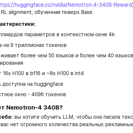
ttps://huggingface.co/nvidia/Nemotron-4-340B-Reward
 RL alignment, обученная поверх Base.
актеристики:
ллиардов параметров в контекстном окне 4k
а на 9 триллионах токенов
живает более чем 50 языков и более чем 40 языков
ирования
 16x H100 в bf16 и ~8x H100 в int4
 доступна на huggingface
стное окно - 4096 токенов
ет Nemotron-4 340B?
себе:
 вы хотите обучить LLM, чтобы она писала текс
 вас нет огромного количества реальных рекламных