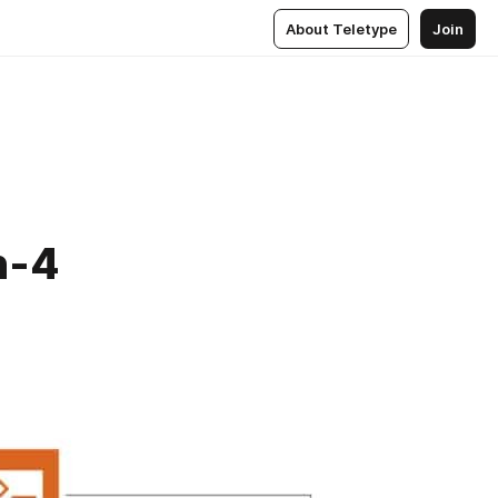
About Teletype
Join
n-4