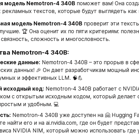
я модель Nemotron-4 340B
 поможет вам! Она созд
 рекламных текстов, которые будут выглядеть как 
ная модель Nemotron-4 340B
 проверит эти тексты
учшие. 🏆 Она оценит их по пяти критериям: полезно
 связность, сложность и многословность.
ва Nemotron-4 340B:
еские данные:
 Nemotron-4 340B – это прорыв в сфе
ских данных! 🎉 Он дает разработчикам мощный инс
умных и эффективных LLM. 🧠💪
 исходный код:
 Nemotron-4 340B работает с NVIDI
ком с открытым исходным кодом, который делает о
ростым и удобным. 💻
сть:
 Nemotron-4 340B уже доступен на 🤗 Hugging Fac
 найти его и на ai.nvidia.com, где он будет представ
иса NVIDIA NIM, который можно использовать где у