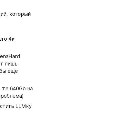
ий, который 
го 4к 
enaHard 
ют лишь 
бы еще 
т.е 640Gb на 
 проблема)
стить LLMку 