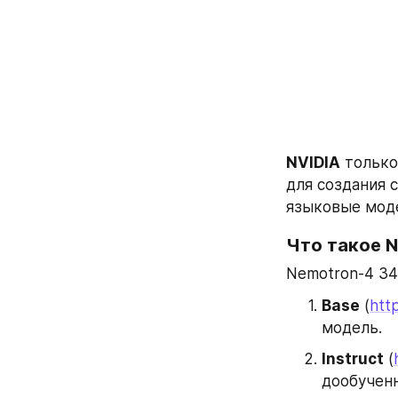
NVIDIA
 только
для создания 
языковые моде
Что такое 
Nemotron-4 34
Base
 (
htt
модель.
Instruct
 (
дообученн