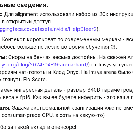
ьные сведения:
:
 Для alignment использовали набор из 20к инструкц
в открытый доступ 
uggingface.co/datasets/nvidia/HelpSteer2
).
:
 Контекст коротковат по современным меркам - все
небось больше не лезло во время обучения 😅.
ты:
 Скоры на бенчах весьма достойны. На свежей Ar
msys.org/blog/2024-04-19-arena-hard/
) от lmsys уступа
рсиям чат-гопоты и Клод Опус. На lmsys arena было 
 глянуть Elo Score.
Самая интересная деталь - размер 340B параметров, 
 веса в fp16. Как вы ее будете инферить - это ваша
ция:
 Задача экстремальной квантизации уже не вме
 consumer-grade GPU, а хоть на какую-то)
ибо за такой вклад в опенсорс!