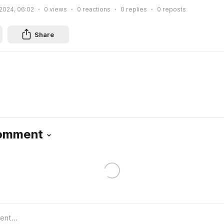
 2024, 06:02
0
views
0
reactions
0
replies
0
reposts
Share
Comment