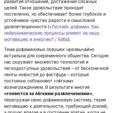
развития отношений, достижения сложных 
целей. Такое удовольствие приходит 
постепенно, но обеспечивает более глубокое и 
устойчивое чувство радости и смысловой 
удовлетворенности (
«Легкий» дофамин. Как 
нейрохимические процессы влияют на нашу 
мотивацию и энергию? / Хабр
).
Тема дофаминовых ловушек чрезвычайно 
актуальна для современного общества. Сегодня 
нас окружает множество технологий и 
легкодоступных удовольствий – от бесконечной 
ленты новостей до фастфуда – которые 
постоянно соблазняют «лёгким» 
вознаграждением. В результате многие 
«гоняются за лёгкими развлечениями»
, 
перегружая свою дофаминовую систему, теряя 
мотивацию к деятельности, требующей усилий, 
а подчас впадая и в состояние апатии, когда не 