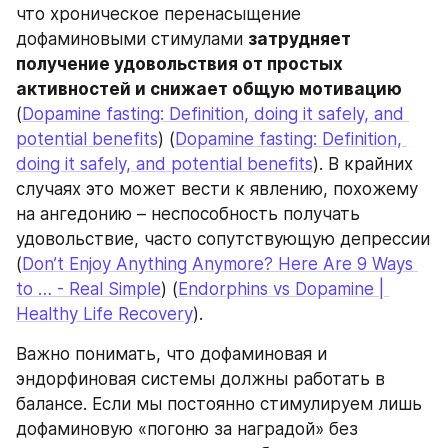
что хроническое перенасыщение 
дофаминовыми стимулами 
затрудняет 
получение удовольствия от простых 
активностей и снижает общую мотивацию
(
Dopamine fasting: Definition, doing it safely, and 
potential benefits
) (
Dopamine fasting: Definition, 
doing it safely, and potential benefits
). В крайних 
случаях это может вести к явлению, похожему 
на ангедонию – неспособность получать 
удовольствие, часто сопутствующую депрессии 
(
Don’t Enjoy Anything Anymore? Here Are 9 Ways 
to … - Real Simple
) (
Endorphins vs Dopamine | 
Healthy Life Recovery
).
Важно понимать, что дофаминовая и 
эндорфиновая системы должны работать в 
балансе. Если мы постоянно стимулируем лишь 
дофаминовую «погоню за наградой» без 