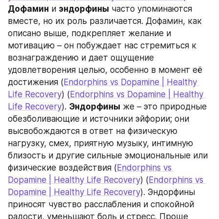
Дофамин
 и 
эндорфины
 часто упоминаются 
вместе, но их роль различается. Дофамин, как 
описано выше, подкрепляет желание и 
мотивацию – он побуждает нас стремиться к 
вознаграждению и дает ощущение 
удовлетворения целью, особенно в момент её 
достижения (
Endorphins vs Dopamine | Healthy 
Life Recovery
) (
Endorphins vs Dopamine | Healthy 
Life Recovery
). 
Эндорфины
 же – это природные 
обезболивающие и источники эйфории; они 
высвобождаются в ответ на физическую 
нагрузку, смех, приятную музыку, интимную 
близость и другие сильные эмоциональные или 
физические воздействия (
Endorphins vs 
Dopamine | Healthy Life Recovery
) (
Endorphins vs 
Dopamine | Healthy Life Recovery
). Эндорфины 
приносят чувство расслабления и спокойной 
радости, уменьшают боль и стресс. Проще 