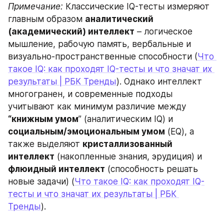
Примечание:
 Классические IQ-тесты измеряют 
главным образом 
аналитический 
(академический) интеллект
 – логическое 
мышление, рабочую память, вербальные и 
визуально-пространственные способности (
Что 
такое IQ: как проходят IQ-тесты и что значат их 
результаты | РБК Тренды
). Однако интеллект 
многогранен, и современные подходы 
учитывают как минимум различие между 
“книжным умом
” (аналитическим IQ) и 
социальным/эмоциональным умом
 (EQ), а 
также выделяют 
кристаллизованный 
интеллект
 (накопленные знания, эрудиция) и 
флюидный интеллект
 (способность решать 
новые задачи) (
Что такое IQ: как проходят IQ-
тесты и что значат их результаты | РБК 
Тренды
).