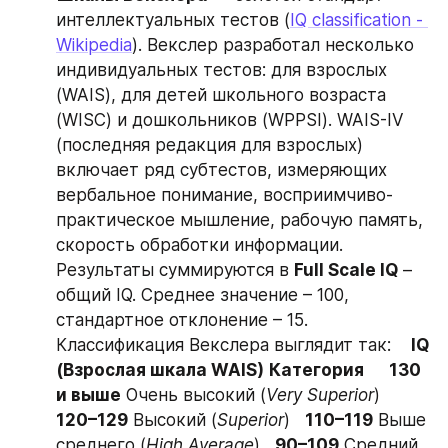
интеллектуальных тестов (
IQ classification - 
Wikipedia
). Векслер разработал несколько 
индивидуальных тестов: для взрослых 
(WAIS), для детей школьного возраста 
(WISC) и дошкольников (WPPSI). WAIS-IV 
(последняя редакция для взрослых) 
включает ряд субтестов, измеряющих 
вербальное понимание, восприимчиво-
практическое мышление, рабочую память, 
скорость обработки информации. 
Результаты суммируются в 
Full Scale IQ
 – 
общий IQ. Среднее значение – 100, 
стандартное отклонение – 15. 
Классификация Векслера выглядит так:    
IQ 
(Взрослая шкала WAIS)
Категория
130 
и выше
 Очень высокий (
Very Superior
)   
120–129
 Высокий (
Superior
)   
110–119
 Выше 
среднего (
High Average
)   
90–109
 Средний 