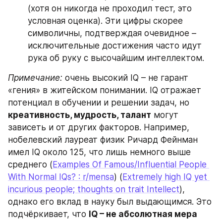
(хотя он никогда не проходил тест, это 
условная оценка). Эти цифры скорее 
символичны, подтверждая очевидное – 
исключительные достижения часто идут 
рука об руку с высочайшим интеллектом.
Примечание:
 очень высокий IQ – не гарант 
«гения» в житейском понимании. IQ отражает 
потенциал в обучении и решении задач, но 
креативность, мудрость, талант
 могут 
зависеть и от других факторов. Например, 
нобелевский лауреат физик Ричард Фейнман 
имел IQ около 125, что лишь немного выше 
среднего (
Examples Of Famous/Influential People 
With Normal IQs? : r/mensa
) (
Extremely high IQ yet 
incurious people; thoughts on trait Intellect
), 
однако его вклад в науку был выдающимся. Это 
подчёркивает, что 
IQ – не абсолютная мера 