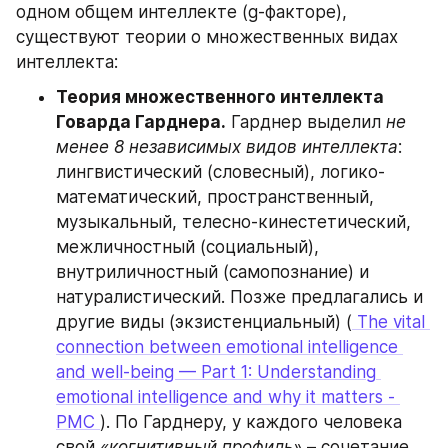
одном общем интеллекте (g-факторе), 
существуют теории о множественных видах 
интеллекта:
Теория множественного интеллекта 
Говарда Гарднера.
 Гарднер выделил 
не 
менее 8 независимых видов интеллекта
: 
лингвистический (словесный), логико-
математический, пространственный, 
музыкальный, телесно-кинестетический, 
межличностный (социальный), 
внутриличностный (самопознание) и 
натуралистический. Позже предлагались и 
другие виды (экзистенциальный) (
 The vital 
connection between emotional intelligence 
and well-being — Part 1: Understanding 
emotional intelligence and why it matters - 
PMC 
). По Гарднеру, у каждого человека 
свой 
«когнитивный профиль»
 – сочетание 