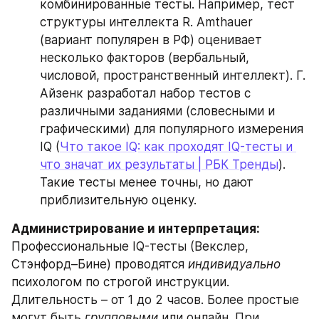
комбинированные тесты. Например, тест 
структуры интеллекта R. Amthauer 
(вариант популярен в РФ) оценивает 
несколько факторов (вербальный, 
числовой, пространственный интеллект). Г. 
Айзенк разработал набор тестов с 
различными заданиями (словесными и 
графическими) для популярного измерения 
IQ (
Что такое IQ: как проходят IQ-тесты и 
что значат их результаты | РБК Тренды
). 
Такие тесты менее точны, но дают 
приблизительную оценку.
Администрирование и интерпретация:
Профессиональные IQ-тесты (Векслер, 
Стэнфорд–Бине) проводятся 
индивидуально
психологом по строгой инструкции. 
Длительность – от 1 до 2 часов. Более простые 
могут быть 
групповыми
 или онлайн. При 