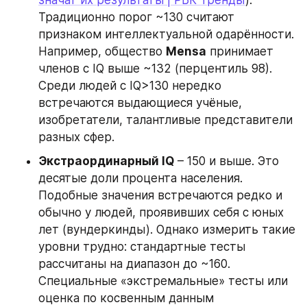
значат их результаты | РБК Тренды
). 
Традиционно порог ~130 считают 
признаком интеллектуальной одарённости. 
Например, общество 
Mensa
 принимает 
членов с IQ выше ~132 (перцентиль 98). 
Среди людей с IQ>130 нередко 
встречаются выдающиеся учёные, 
изобретатели, талантливые представители 
разных сфер.
Экстраординарный IQ
 – 150 и выше. Это 
десятые доли процента населения. 
Подобные значения встречаются редко и 
обычно у людей, проявивших себя с юных 
лет (вундеркинды). Однако измерить такие 
уровни трудно: стандартные тесты 
рассчитаны на диапазон до ~160. 
Специальные «экстремальные» тесты или 
оценка по косвенным данным 