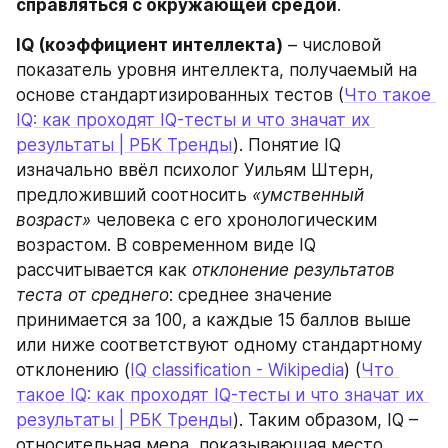
справляться с окружающей средой
.
IQ (коэффициент интеллекта)
 – числовой 
показатель уровня интеллекта, получаемый на 
основе стандартизированных тестов (
Что такое 
IQ: как проходят IQ-тесты и что значат их 
результаты | РБК Тренды
). Понятие IQ 
изначально ввёл психолог Уильям Штерн, 
предложивший соотносить 
«умственный 
возраст»
 человека с его хронологическим 
возрастом. В современном виде IQ 
рассчитывается как 
отклонение результатов 
теста от среднего
: среднее значение 
принимается за 100, а каждые 15 баллов выше 
или ниже соответствуют одному стандартному 
отклонению (
IQ classification - Wikipedia
) (
Что 
такое IQ: как проходят IQ-тесты и что значат их 
результаты | РБК Тренды
). Таким образом, IQ – 
относительная мера, показывающая место 