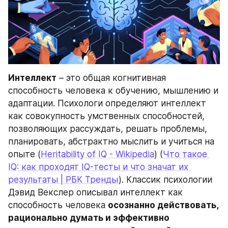
Интеллект
 – это общая когнитивная 
способность человека к обучению, мышлению и 
адаптации. Психологи определяют интеллект 
как совокупность умственных способностей, 
позволяющих рассуждать, решать проблемы, 
планировать, абстрактно мыслить и учиться на 
опыте (
Heritability of IQ - Wikipedia
) (
Что такое 
IQ: как проходят IQ-тесты и что значат их 
результаты | РБК Тренды
). Классик психологии 
Дэвид Векслер описывал интеллект как 
способность человека 
осознанно действовать, 
рационально думать и эффективно 