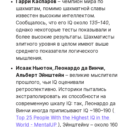
Гарри Каспаров
 – чемпион мира по 
шахматам, помимо шахматной славы 
известен высоким интеллектом. 
Сообщалось, что его IQ около 
135–140
, 
однако некоторые тесты показывали и 
более высокие результаты. Шахматисты 
элитного уровня в целом имеют выше 
среднего показатели логического 
мышления.
Исаак Ньютон, Леонардо да Винчи, 
Альберт Эйнштейн
 – великие мыслители 
прошлого, чьи IQ оценивали 
ретроспективно. Историки пытались 
экстраполировать их способности на 
современную шкалу IQ: так, Леонардо да 
Винчи иногда приписывают IQ ~180–190 (
Top 25 People With the Highest IQ in the 
World - MentalUP 
), Эйнштейну – около 160 