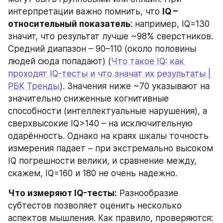
интерпретации важно помнить, что 
IQ – 
относительный показатель
: например, IQ=130 
значит, что результат лучше ~98% сверстников. 
Средний диапазон – 90–110 (около половины 
людей сюда попадают) (
Что такое IQ: как 
проходят IQ-тесты и что значат их результаты | 
РБК Тренды
). Значения ниже ~70 указывают на 
значительно сниженные когнитивные 
способности (интеллектуальные нарушения), а 
сверхвысокие IQ>140 – на исключительную 
одарённость. Однако на краях шкалы точность 
измерения падает – при экстремально высоком 
IQ погрешности велики, и сравнение между, 
скажем, IQ=160 и 180 не очень надежно.
Что измеряют IQ-тесты:
 Разнообразие 
субтестов позволяет оценить несколько 
аспектов мышления. Как правило, проверяются: