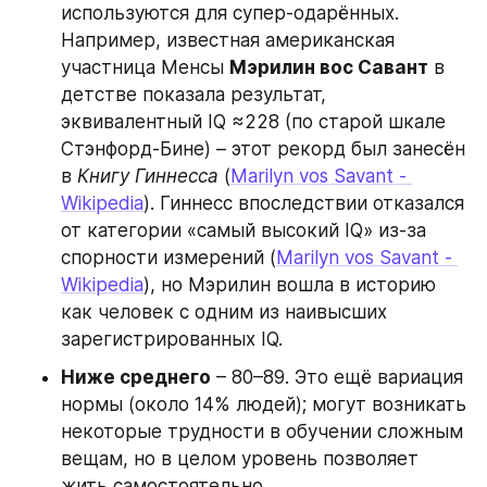
используются для супер-одарённых. 
Например, известная американская 
участница Менсы 
Мэрилин вос Савант
 в 
детстве показала результат, 
эквивалентный IQ ≈228 (по старой шкале 
Стэнфорд-Бине) – этот рекорд был занесён 
в 
Книгу Гиннесса
 (
Marilyn vos Savant - 
Wikipedia
). Гиннесс впоследствии отказался 
от категории «самый высокий IQ» из-за 
спорности измерений (
Marilyn vos Savant - 
Wikipedia
), но Мэрилин вошла в историю 
как человек с одним из наивысших 
зарегистрированных IQ.
Ниже среднего
 – 80–89. Это ещё вариация 
нормы (около 14% людей); могут возникать 
некоторые трудности в обучении сложным 
вещам, но в целом уровень позволяет 
жить самостоятельно.