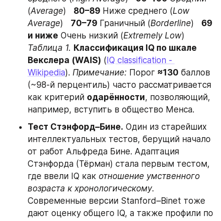
(
Average
)   
80–89
 Ниже среднего (
Low 
Average
)   
70–79
 Граничный (
Borderline
)   
69 
и ниже
 Очень низкий (
Extremely Low
)    
Таблица 1.
Классификация IQ по шкале 
Векслера (WAIS)
 (
IQ classification - 
Wikipedia
). 
Примечание:
 Порог 
≈130
 баллов 
(~98-й перцентиль) часто рассматривается 
как критерий 
одарённости
, позволяющий, 
например, вступить в общество Менса.
Тест Стэнфорд–Бине.
 Один из старейших 
интеллектуальных тестов, берущий начало 
от работ Альфреда Бине. Адаптация 
Стэнфорда (Тёрман) стала первым тестом, 
где ввели IQ как 
отношение умственного 
возраста к хронологическому
. 
Современные версии Stanford–Binet тоже 
дают оценку общего IQ, а также профили по 