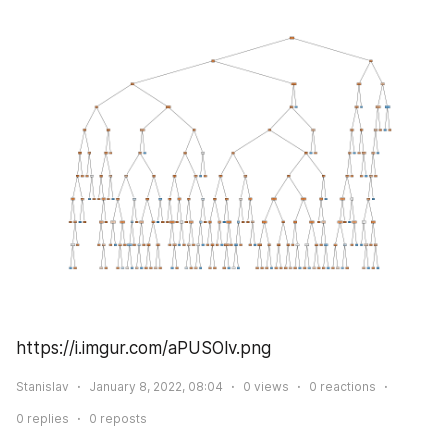
https://i.imgur.com/aPUSOlv.png
Stanislav
January 8, 2022, 08:04
0
views
0
reactions
0
replies
0
reposts