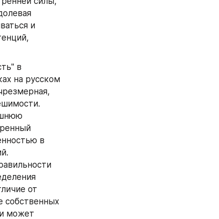
ренней силы, 
олевая 
аться и 
енций, 
ь" в 
ах на русском 
чрезмерная, 
шимости. 
шнюю 
ренный 
нностью в 
    
равильности 
деления 
личие от 
е собственных 
и может 