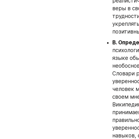
реалистич
веры в св
трудности
укреплять
позитивны
B. Опред
психологи
языке обы
необоснов
Словари р
увереннос
человек м
своем мне
Википедия
принимае
правильно
увереннос
навыков, 