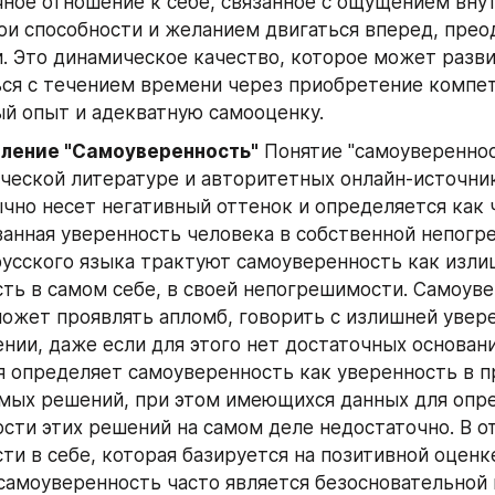
ное отношение к себе, связанное с ощущением внут
ои способности и желанием двигаться вперед, преод
. Это динамическое качество, которое может развив
ся с течением времени через приобретение компет
й опыт и адекватную самооценку.
еление "Самоуверенность"
 Понятие "самоуверенност
ческой литературе и авторитетных онлайн-источник
чно несет негативный оттенок и определяется как 
анная уверенность человека в собственной непогре
усского языка трактуют самоуверенность как изли
ть в самом себе, в своей непогрешимости. Самоуве
ожет проявлять апломб, говорить с излишней увере
нии, даже если для этого нет достаточных оснований.
 определяет самоуверенность как уверенность в п
мых решений, при этом имеющихся данных для опре
сти этих решений на самом деле недостаточно. В от
ти в себе, которая базируется на позитивной оценк
самоуверенность часто является безосновательной 