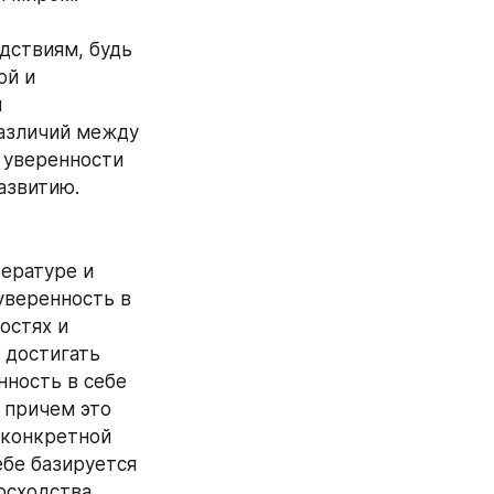
ствиям, будь 
й и 
 
азличий между 
 уверенности 
азвитию.
ературе и 
веренность в 
стях и 
достигать 
ность в себе 
 причем это 
конкретной 
бе базируется 
сходства. 