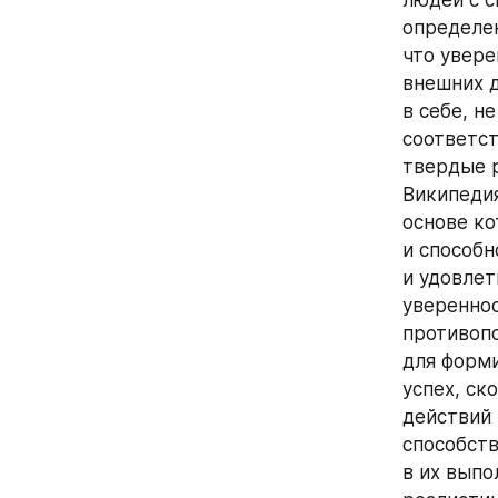
определен
что увере
внешних д
в себе, н
соответст
твердые р
Википедия
основе ко
и способн
и удовлет
увереннос
противопо
для форми
успех, ск
действий 
способств
в их выпо