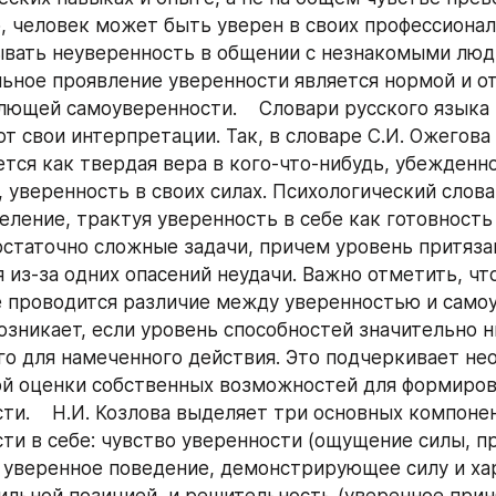
 человек может быть уверен в своих профессионал
вать неуверенность в общении с незнакомыми людь
ьное проявление уверенности является нормой и отл
ющей самоуверенности.    Словари русского языка 
т свои интерпретации. Так, в словаре С.И. Ожегова
тся как твердая вера в кого-что-нибудь, убежденно
 уверенность в своих силах. Психологический слова
еление, трактуя уверенность в себе как готовность 
статочно сложные задачи, причем уровень притязан
 из-за одних опасений неудачи. Важно отметить, что
 проводится различие между уверенностью и самоу
озникает, если уровень способностей значительно н
о для намеченного действия. Это подчеркивает не
й оценки собственных возможностей для формиров
ти.    Н.И. Козлова выделяет три основных компонен
ти в себе: чувство уверенности (ощущение силы, пр
 уверенное поведение, демонстрирующее силу и хар
ильной позицией, и решительность (уверенное приня