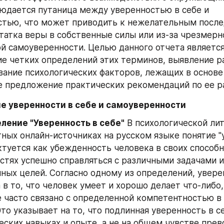
юдается путаница между уверенностью в себе и 
тью, что может приводить к нежелательным послед
статка веры в собственные силы или из-за чрезмерно
й самоуверенности. Целью данного отчета является
е четких определений этих терминов, выявление р
вание психологических факторов, лежащих в основе
же предложение практических рекомендаций по ее р
ие уверенности в себе и самоуверенности
еление "Уверенность в себе"
 В психологической лит
ных онлайн-источниках на русском языке понятие "у
ктуется как убежденность человека в своих способно
тях успешно справляться с различными задачами и 
ных целей. Согласно одному из определений, уверен
а в то, что человек умеет и хорошо делает что-либо,
часто связано с определенной компетентностью в 
Это указывает на то, что подлинная уверенность в се
еских навыках и опыте, а не на общем чувстве прево