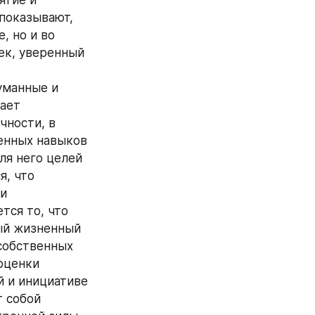
показывают, 
 но и во 
к, уверенный 
манные и 
ает 
ности, в 
енных навыков 
я него целей 
, что 
и 
ся то, что 
ый жизненный 
собственных 
ценки 
 и инициативе 
 собой 