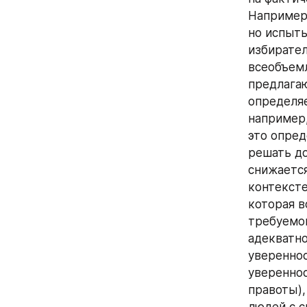
Например,
но испыты
избирател
всеобъемл
предлагаю
определяе
например,
это опред
решать до
снижается
контексте
которая в
требуемог
адекватно
увереннос
увереннос
правоты),
людей с с