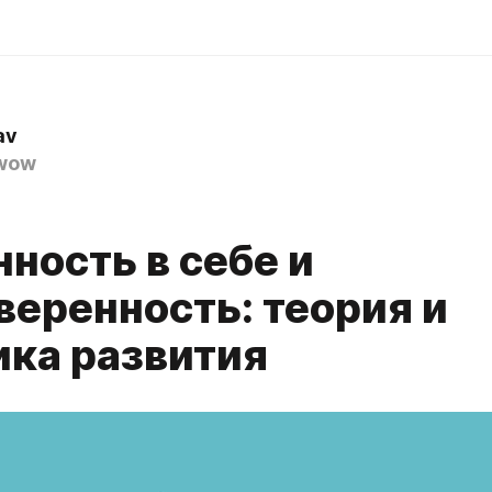
av
wow
ность в себе и
веренность: теория и
ика развития