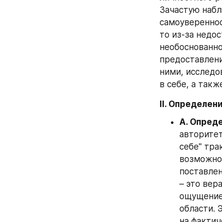
Зачастую набл
самоувереннос
то из-за недо
необоснованно
предоставлени
ними, исследо
в себе, а так
II. Определен
A. Опред
авторитет
себе" тра
возможнос
поставлен
– это вер
ощущение 
области. 
на фактич