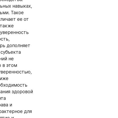
ьных навыках, 
ми. Такое 
ичает ее от 
также 
 уверенность 
сть, 
рь дополняет 
субъекта 
ий не 
 в этом 
веренностью, 
иже 
обходимость 
ания здоровой 
та 
ава и 
актерное для 
тие и 