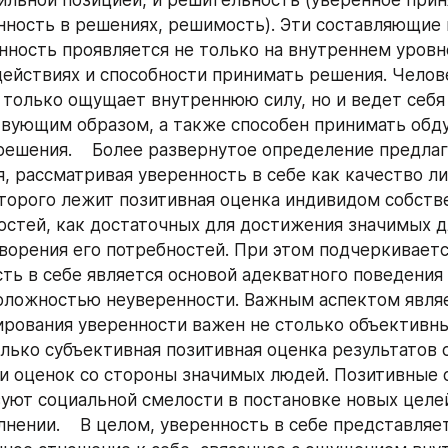
ность в решениях, решимость). Эти составляющие 
нность проявляется не только на внутреннем уровне,
ействиях и способности принимать решения. Челове
е только ощущает внутреннюю силу, но и ведет себя 
вующим образом, а также способен принимать обду
ешения.    Более развернутое определение предлаг
, рассматривая уверенность в себе как качество лич
торого лежит позитивная оценка индивидом собств
остей, как достаточных для достижения значимых дл
ворения его потребностей. При этом подчеркивается
ть в себе является основой адекватного поведения 
ложностью неуверенности. Важным аспектом являет
рования уверенности важен не столько объективн
олько субъективная позитивная оценка результатов 
и оценок со стороны значимых людей. Позитивные о
уют социальной смелости в постановке новых целей
лнении.    В целом, уверенность в себе представляет