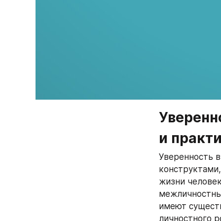
Уверенно
и практ
Уверенность в
конструктами,
жизни человек
межличностные
имеют существ
личностного р