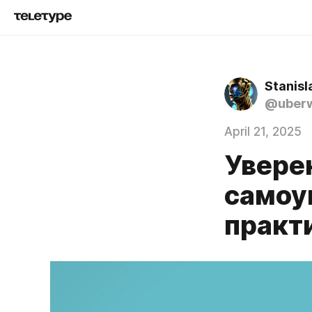
Stanisl
@uber
April 21, 2025
Уверен
самоу
практ