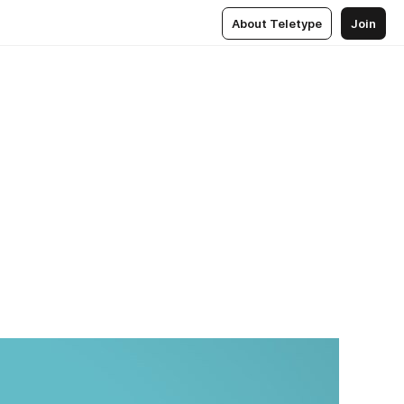
About Teletype
Join